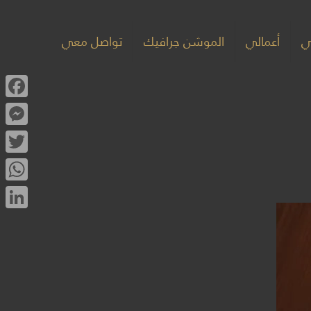
ي
أعمالي
الموشن جرافيك
تواصل معي
book
enger
witter
sApp
kedIn