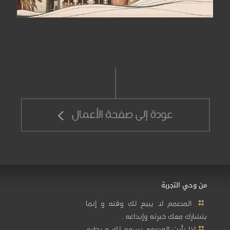
من وحي التجربة ..
المصمم لا يبيع لك وقته و إنما
يتشارك معك خبرته وإبداعه .
إذا رأيت المصمم يسمع لك و يطيع